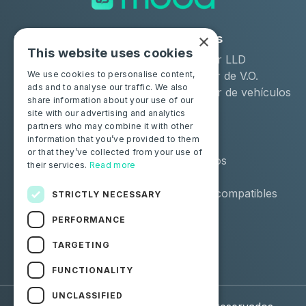
×
Soluciones
Industrias
This website uses cookies
Moba Certify Pro
Arrendador LLD
Tienda
Distribuidor de V.O.
We use cookies to personalise content,
ads and to analyse our traffic. We also
Remarketer de vehículos
share information about your use of our
de ocasión
site with our advertising and analytics
partners who may combine it with other
Particulares
Recursos
information that you’ve provided to them
or that they’ve collected from your use of
Certifique su batería
Contáctenos
their services.
Read more
Blog
Vehículos compatibles
STRICTLY NECESSARY
PERFORMANCE
Síguenos
TARGETING
Facebook
Linkedin
FUNCTIONALITY
UNCLASSIFIED