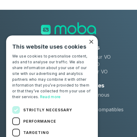
×
This website uses cookies
Solutions
Industries
Moba Certify Pro
Remarketeur VO
We use cookies to personalise content,
ads and to analyse our traffic. We also
Boutique
Loueur LLD
share information about your use of our
Distributeur VO
site with our advertising and analytics
partners who may combine it with other
Particuliers
Ressources
information that you’ve provided to them
or that they’ve collected from your use of
Certifiez votre batterie
Contactez-nous
their services.
Read more
Blog
Véhicules compatibles
STRICTLY NECESSARY
PERFORMANCE
Suivez-nous
TARGETING