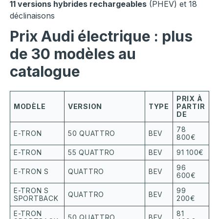
11 versions hybrides rechargeables
(PHEV) et 18
déclinaisons
Prix Audi électrique : plus
de 30 modèles au
catalogue
PRIX À
MODÈLE
VERSION
TYPE
PARTIR
DE
78
E-TRON
50 QUATTRO
BEV
800€
E-TRON
55 QUATTRO
BEV
91 100€
96
E-TRON S
QUATTRO
BEV
600€
E-TRON S
99
QUATTRO
BEV
SPORTBACK
200€
E-TRON
81
50 QUATTRO
BEV