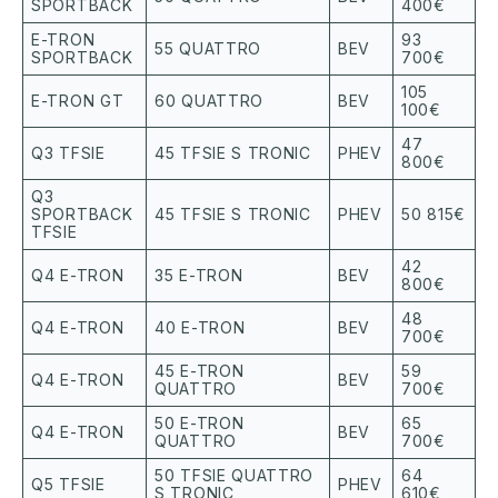
SPORTBACK
400€
E-TRON
93
55 QUATTRO
BEV
SPORTBACK
700€
105
E-TRON GT
60 QUATTRO
BEV
100€
47
Q3 TFSIE
45 TFSIE S TRONIC
PHEV
800€
Q3
SPORTBACK
45 TFSIE S TRONIC
PHEV
50 815€
TFSIE
42
Q4 E-TRON
35 E-TRON
BEV
800€
48
Q4 E-TRON
40 E-TRON
BEV
700€
45 E-TRON
59
Q4 E-TRON
BEV
QUATTRO
700€
50 E-TRON
65
Q4 E-TRON
BEV
QUATTRO
700€
50 TFSIE QUATTRO
64
Q5 TFSIE
PHEV
S TRONIC
610€