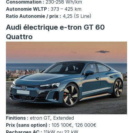
Consommation :
230-258 Wh/km
Autonomie WLTP
: 373 – 425 km
Ratio Autonomie / prix :
4,25 (S Line)
Audi électrique e-tron GT 60
Quattro
Finitions :
etron GT, Extended
Prix (sans option) :
105 100€, 126 000€
Recharges AC :
11kW ou 22 kW