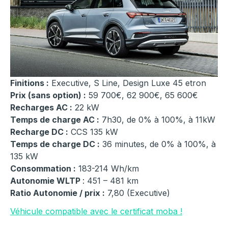
Finitions :
Executive, S Line, Design Luxe 45 etron
Prix (sans option) :
59 700€, 62 900€, 65 600€
Recharges AC :
22 kW
Temps de charge AC :
7h30, de 0% à 100%, à 11kW
Recharge DC :
CCS 135 kW
Temps de charge DC :
36 minutes, de 0% à 100%, à
135 kW
Consommation :
183-214 Wh/km
Autonomie WLTP
: 451 – 481 km
Ratio Autonomie / prix :
7,80 (Executive)
Véhicule compatible avec le certificat moba !