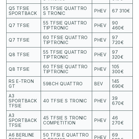
Q5 TFSIE
55 TFSIE QUATTRO
PHEV
67 310€
SPORTBACK
S TRONIC
55 TFSIE QUATTRO
90
Q7 TFSIE
PHEV
TIPTRONIC
460€
60 TFSIE QUATTRO
97
Q7 TFSIE
PHEV
TIPTRONIC
720€
55 TFSIE QUATTRO
97
Q8 TFSIE
PHEV
TIPTRONIC
320€
60 TFSIE QUATTRO
105
Q8 TFSIE
PHEV
TIPTRONIC
300€
RS E-TRON
145
598CH QUATTRO
BEV
GT
690€
A3
39
SPORTBACK
40 TFSIE S TRONIC
PHEV
670€
TFSIE
A3
45 TFSIE S TRONIC
46
SPORTBACK
PHEV
COMPETITION
270€
TFSIE
A6 BERLINE
50 TFSI E QUATTRO
69
PHEV