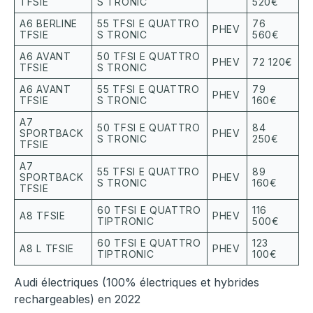
TFSIE
S TRONIC
520€
A6 BERLINE
55 TFSI E QUATTRO
76
PHEV
TFSIE
S TRONIC
560€
A6 AVANT
50 TFSI E QUATTRO
PHEV
72 120€
TFSIE
S TRONIC
A6 AVANT
55 TFSI E QUATTRO
79
PHEV
TFSIE
S TRONIC
160€
A7
50 TFSI E QUATTRO
84
SPORTBACK
PHEV
S TRONIC
250€
TFSIE
A7
55 TFSI E QUATTRO
89
SPORTBACK
PHEV
S TRONIC
160€
TFSIE
60 TFSI E QUATTRO
116
A8 TFSIE
PHEV
TIPTRONIC
500€
60 TFSI E QUATTRO
123
A8 L TFSIE
PHEV
TIPTRONIC
100€
Audi électriques (100% électriques et hybrides
rechargeables) en 2022