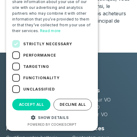
share information about your use of our
assurez une vente rapide et sereine. Ainsi, le
site with our advertising and analytics
certificat batterie
permet de rassurer vos acheteurs
partners who may combine it with other
information that you’ve provided to them
sur l’état de ce qui constitue l’organe principal de
or that they’ve collected from your use of
votre véhicule électrique.
their services.
Read more
STRICTLY NECESSARY
PERFORMANCE
TARGETING
FUNCTIONALITY
UNCLASSIFIED
Solutions
Industries
Moba Certify Pro
Remarketeur VO
ACCEPT ALL
DECLINE ALL
Boutique
Loueur LLD
Distributeur VO
SHOW DETAILS
POWERED BY COOKIESCRIPT
Particuliers
Ressources