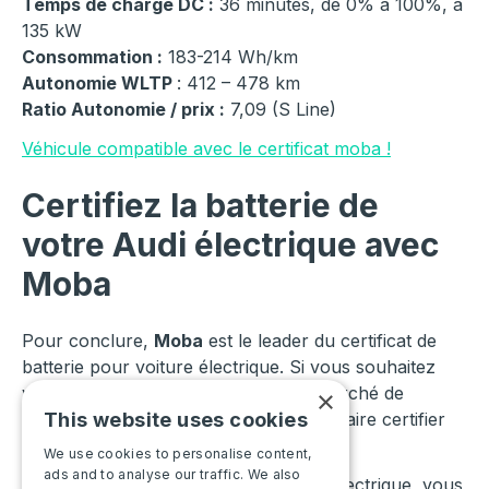
Temps de charge DC :
36 minutes, de 0% à 100%, à
135 kW
Consommation :
183-214 Wh/km
Autonomie WLTP
: 412 – 478 km
Ratio Autonomie / prix :
7,09 (S Line)
Véhicule compatible avec le certificat moba !
Certifiez la batterie de
votre Audi électrique avec
Moba
Pour conclure,
Moba
est le leader du certificat de
batterie pour voiture électrique. Si vous souhaitez
vendre votre Audi électrique sur le marché de
×
This website uses cookies
l’occasion, il est vivement conseillé de faire certifier
sa batterie.
We use cookies to personalise content,
ads and to analyse our traffic. We also
En certifiant la batterie de votre Audi électrique, vous