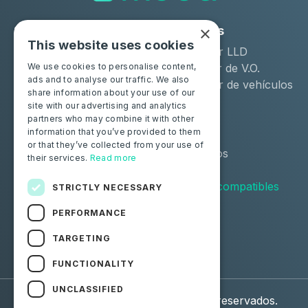
×
Soluciones
Industrias
This website uses cookies
Moba Certify Pro
Arrendador LLD
Tienda
Distribuidor de V.O.
We use cookies to personalise content,
ads and to analyse our traffic. We also
Remarketer de vehículos
share information about your use of our
de ocasión
site with our advertising and analytics
partners who may combine it with other
Particulares
Recursos
information that you’ve provided to them
or that they’ve collected from your use of
Certifique su batería
Contáctenos
their services.
Read more
Blog
Vehículos compatibles
STRICTLY NECESSARY
PERFORMANCE
Síguenos
TARGETING
Facebook
Linkedin
FUNCTIONALITY
UNCLASSIFIED
© 2026 Moba. Todos los derechos reservados.