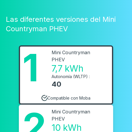
Las diferentes versiones del Mini
Countryman PHEV
1
Mini Countryman
PHEV
7,7 kWh
Autonomía (WLTP) :
40
Compatible con Moba
2
Mini Countryman
PHEV
10 kWh