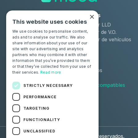
×
Soluciones
Industrias
This website uses cookies
Moba Certify Pro
Arrendador LLD
Tienda
Distribuidor de V.O.
We use cookies to personalise content,
ads and to analyse our traffic. We also
Remarketer de vehículos
share information about your use of our
de ocasión
site with our advertising and analytics
partners who may combine it with other
Particulares
Recursos
information that you’ve provided to them
or that they’ve collected from your use of
Certifique su batería
Contáctenos
their services.
Read more
Blog
Vehículos compatibles
STRICTLY NECESSARY
PERFORMANCE
Síguenos
TARGETING
Facebook
Linkedin
FUNCTIONALITY
UNCLASSIFIED
© 2026 Moba. Todos los derechos reservados.