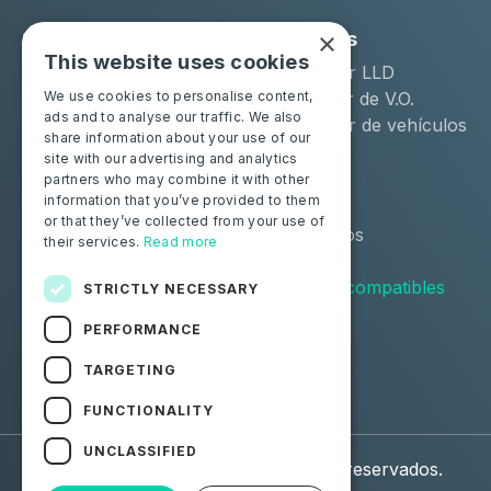
×
Soluciones
Industrias
This website uses cookies
Moba Certify Pro
Arrendador LLD
Tienda
Distribuidor de V.O.
We use cookies to personalise content,
ads and to analyse our traffic. We also
Remarketer de vehículos
share information about your use of our
de ocasión
site with our advertising and analytics
partners who may combine it with other
Particulares
Recursos
information that you’ve provided to them
or that they’ve collected from your use of
Certifique su batería
Contáctenos
their services.
Read more
Blog
Vehículos compatibles
STRICTLY NECESSARY
PERFORMANCE
Síguenos
TARGETING
Facebook
Linkedin
FUNCTIONALITY
UNCLASSIFIED
© 2026 Moba. Todos los derechos reservados.