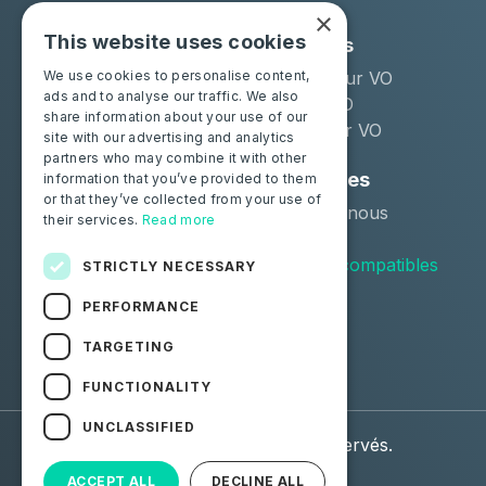
×
This website uses cookies
Solutions
Industries
Moba Certify Pro
Remarketeur VO
We use cookies to personalise content,
ads and to analyse our traffic. We also
Boutique
Loueur LLD
share information about your use of our
Distributeur VO
site with our advertising and analytics
partners who may combine it with other
Particuliers
Ressources
information that you’ve provided to them
or that they’ve collected from your use of
Certifiez votre batterie
Contactez-nous
their services.
Read more
Blog
Véhicules compatibles
STRICTLY NECESSARY
PERFORMANCE
Suivez-nous
TARGETING
Facebook
Linkedin
FUNCTIONALITY
UNCLASSIFIED
© 2026 Moba. Tous droits réservés.
ACCEPT ALL
DECLINE ALL