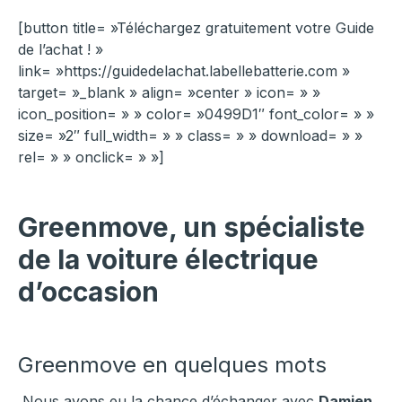
[button title= »Téléchargez gratuitement votre Guide
de l’achat ! »
link= »https://guidedelachat.labellebatterie.com »
target= »_blank » align= »center » icon= » »
icon_position= » » color= »0499D1″ font_color= » »
size= »2″ full_width= » » class= » » download= » »
rel= » » onclick= » »]
Greenmove, un spécialiste
de la voiture électrique
d’occasion
Greenmove en quelques mots
Nous avons eu la chance d’échanger avec
Damien