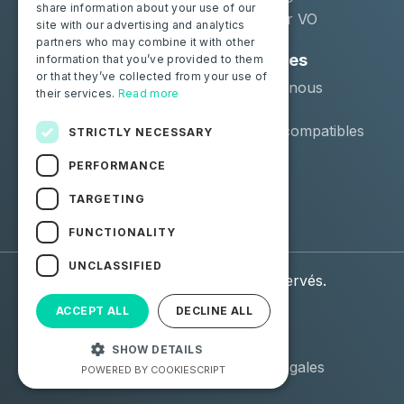
share information about your use of our
Distributeur VO
site with our advertising and analytics
partners who may combine it with other
Particuliers
Ressources
information that you’ve provided to them
or that they’ve collected from your use of
Certifiez votre batterie
Contactez-nous
their services.
Read more
Blog
Véhicules compatibles
STRICTLY NECESSARY
PERFORMANCE
Suivez-nous
TARGETING
Facebook
Linkedin
FUNCTIONALITY
UNCLASSIFIED
© 2026 Moba. Tous droits réservés.
ACCEPT ALL
DECLINE ALL
Données personnelles
CGU
(RGPD)
SHOW DETAILS
CGV
Mentions Légales
POWERED BY COOKIESCRIPT