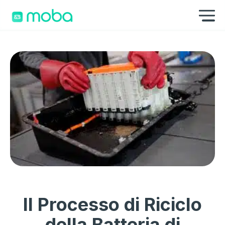
Skip to content
Mo
Il Processo di Riciclo
della Batteria di