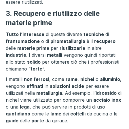
essere riutilizzati.
3. Recupero e riutilizzo delle
materie prime
Tutto l’interesse
di queste diverse
tecniche
di
frantumazione
o di
pirometallurgia
è il
recupero
delle
materie prime
per
riutilizzarle
in altre
industrie
. I diversi
metalli
vengono quindi riportati
allo stato
solido
per ottenere ciò che i professionisti
chiamano “
torte
“.
I metalli
non ferrosi
, come
rame
,
nichel
o
alluminio
,
vengono
affinati
in
soluzioni
acide
per essere
utilizzati nella
metallurgia
. Ad esempio, l’
idrossido
di
nichel viene utilizzato per comporre un
acciaio
inox
o una
lega
, che può servire in prodotti di uso
quotidiano
come le
lame
dei
coltelli
da cucina o le
guide
delle
porte
da garage.