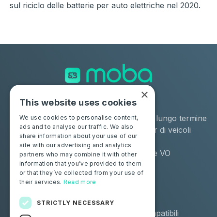
sul riciclo delle batterie per auto elettriche nel 2020.
×
This website uses cookies
Soluzioni
Industrie
Negozio
Noleggio a lungo termine
We use cookies to personalise content,
ads and to analyse our traffic. We also
Moba Certify Pro
Remarketer di veicoli
share information about your use of our
usati
site with our advertising and analytics
Distributore VO
partners who may combine it with other
information that you’ve provided to them
or that they’ve collected from your use of
Privati
Risorse
their services.
Read more
Certifica la tua batteria
Contattaci
Blog
STRICTLY NECESSARY
Veicoli compatibili