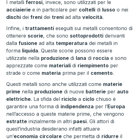
I metalli
ferrosi
, invece, sono utilizzati per le
acciaierie
e in particolare per
coltelli
di
lusso
o nei
dischi
dei
freni
dei
treni
ad alta
velocità
.
Infine, i
trattamenti
eseguiti sui metalli consentono di
ottenere
scorie
, che sono
sottoprodotti
derivanti
dalla
fusione
ad alta
temperatura
dei metalli in
forma
liquida
. Queste scorie possono essere
utilizzate nella
produzione
di
lana
di
roccia
e sono
apprezzate come
materiali
di
riempimento
per
strade o come
materia
prima per il
cemento
.
Questi metalli sono anche utilizzati come
materie
prime
nella
produzione
di nuove
batterie
per
auto
elettriche
. La sfida del
riciclo
a
ciclo
chiuso è
garantire una forma di
indipendenza
per l’
Europa
nell’accesso a queste materie prime, che vengono
estratte
inizialmente in altri
paesi
. Gli attori di
quest’industria desiderano infatti attuare
un’
economia
circolare
che permetta di
ridurre
il