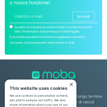
o nuova funzione!
Iscriviti
Accetto di ricevere le vostre e-mail e confermo di aver
letto l'informativa sulla privacy e la nota legale.
È possibile annullare l'iscrizione in qualsiasi momento
cliccando sul link presente nelle nostre e-mail.
×
This website uses cookies
Soluzioni
Industrie
Negozio
Noleggio a lungo termine
We use cookies to personalise content,
ads and to analyse our traffic. We also
Moba Certify Pro
Remarketer di veicoli
share information about your use of our