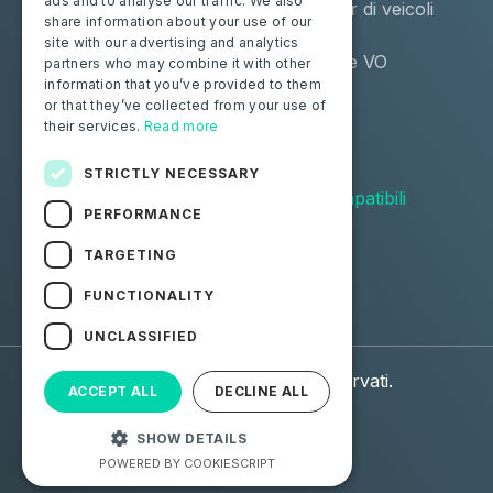
ads and to analyse our traffic. We also
Moba Certify Pro
Remarketer di veicoli
share information about your use of our
usati
site with our advertising and analytics
Distributore VO
partners who may combine it with other
information that you’ve provided to them
or that they’ve collected from your use of
Privati
Risorse
their services.
Read more
Certifica la tua batteria
Contattaci
Blog
STRICTLY NECESSARY
Veicoli compatibili
PERFORMANCE
Seguici
TARGETING
FUNCTIONALITY
Facebook
Linkedin
UNCLASSIFIED
© 2026 Moba. Tutti i diritti riservati.
ACCEPT ALL
DECLINE ALL
Dati personali (GDPR)
CGU
SHOW DETAILS
CGV
Note Legali
POWERED BY COOKIESCRIPT