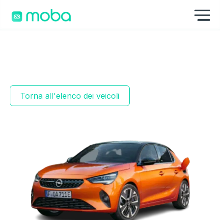
Skip to content
Mo
Torna all'elenco dei veicoli