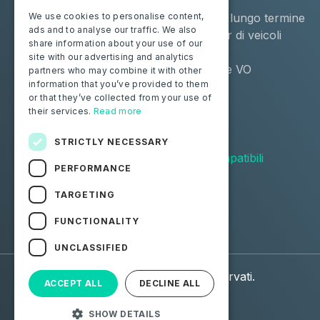
Negozio
Noleggio a lungo termine
We use cookies to personalise content,
ads and to analyse our traffic. We also
Moba Certify Pro
Remarketer di veicoli
share information about your use of our
usati
site with our advertising and analytics
Distributore VO
partners who may combine it with other
information that you’ve provided to them
or that they’ve collected from your use of
Privati
Risorse
their services.
Read more
Certifica la tua batteria
Contattaci
Blog
STRICTLY NECESSARY
Veicoli compatibili
PERFORMANCE
Seguici
TARGETING
FUNCTIONALITY
Facebook
Linkedin
UNCLASSIFIED
© 2026 Moba. Tutti i diritti riservati.
ACCEPT ALL
DECLINE ALL
Dati personali (GDPR)
CGU
SHOW DETAILS