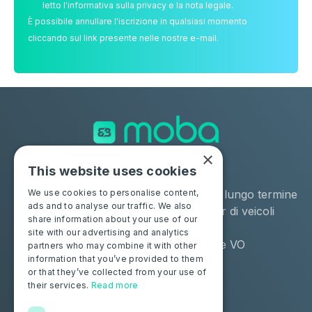
letto l'informativa sulla privacy e la nota legale.
È possibile annullare l'iscrizione in qualsiasi momento
cliccando sul link presente nelle nostre e-mail.
×
This website uses cookies
Soluzioni
Industrie
Negozio
Noleggio a lungo termine
We use cookies to personalise content,
ads and to analyse our traffic. We also
Moba Certify Pro
Remarketer di veicoli
share information about your use of our
usati
site with our advertising and analytics
Distributore VO
partners who may combine it with other
information that you’ve provided to them
or that they’ve collected from your use of
Privati
Risorse
their services.
Read more
Certifica la tua batteria
Contattaci