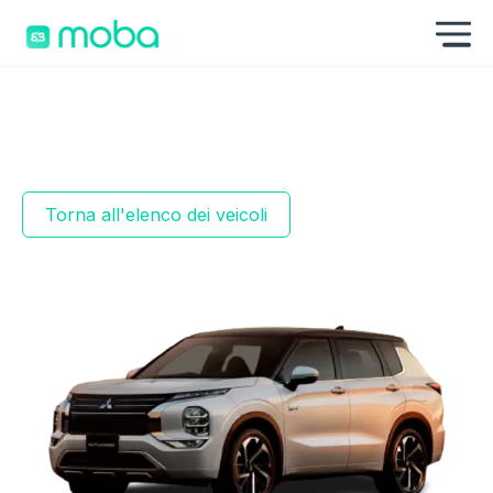
Skip to content
Mo
Torna all'elenco dei veicoli