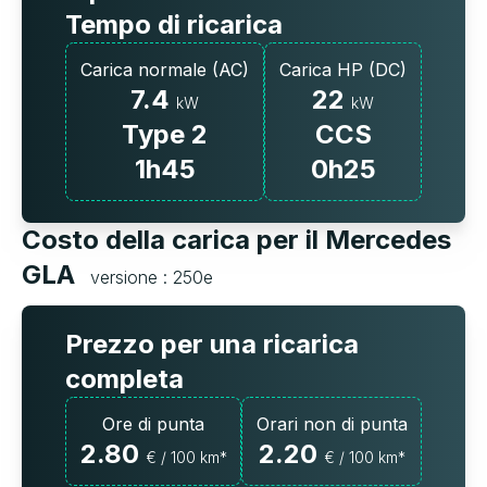
Tempo di ricarica
Carica normale (AC)
Carica HP (DC)
7.4
22
kW
kW
Type 2
CCS
1h45
0h25
Costo della carica per il Mercedes
GLA
versione : 250e
Prezzo per una ricarica
completa
Ore di punta
Orari non di punta
2.80
2.20
€ / 100 km*
€ / 100 km*