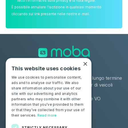
letto l'informativa sulla privacy e la nota legale.
È possibile annullare l'iscrizione in qualsiasi momento
cliccando sul link presente nelle nostre e-mail.
×
This website uses cookies
Soluzioni
Industrie
Negozio
Noleggio a lungo termine
We use cookies to personalise content,
ads and to analyse our traffic. We also
Moba Certify Pro
Remarketer di veicoli
share information about your use of our
usati
site with our advertising and analytics
Distributore VO
partners who may combine it with other
information that you’ve provided to them
or that they’ve collected from your use of
Privati
Risorse
their services.
Read more
Certifica la tua batteria
Contattaci
Blog
STRICTLY NECESSARY