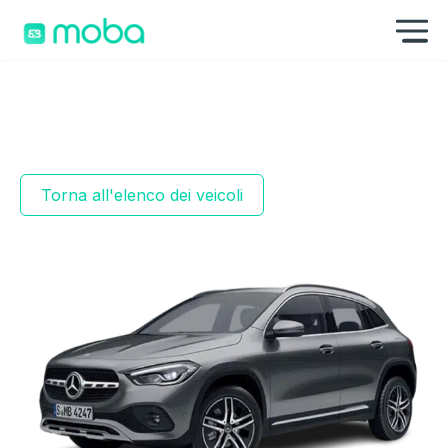
Skip to content
Mo
Torna all'elenco dei veicoli