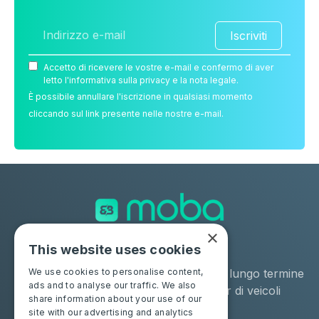
Iscriviti
Accetto di ricevere le vostre e-mail e confermo di aver
letto l'informativa sulla privacy e la nota legale.
È possibile annullare l'iscrizione in qualsiasi momento
cliccando sul link presente nelle nostre e-mail.
×
This website uses cookies
Soluzioni
Industrie
Negozio
Noleggio a lungo termine
We use cookies to personalise content,
ads and to analyse our traffic. We also
Moba Certify Pro
Remarketer di veicoli
share information about your use of our
usati
site with our advertising and analytics