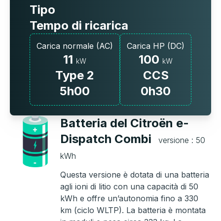
Tipo
Tempo di ricarica
Carica normale (AC)
Carica HP (DC)
11
100
kW
kW
Type 2
CCS
5h00
0h30
Batteria del Citroën e-
Dispatch Combi
versione : 50
kWh
Questa versione è dotata di una batteria
agli ioni di litio con una capacità di 50
kWh e offre un’autonomia fino a 330
km (ciclo WLTP). La batteria è montata