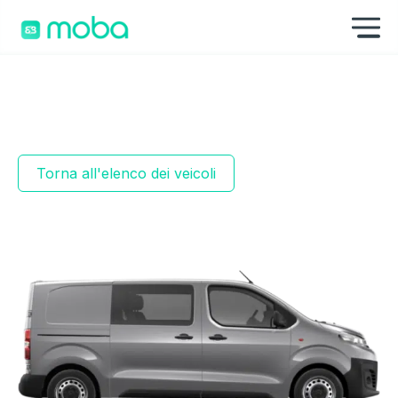
Skip to content
Mo
Torna all'elenco dei veicoli