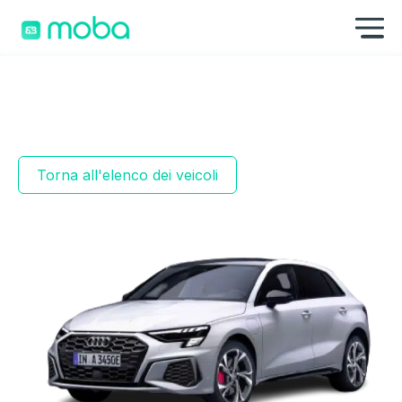
Skip to content
Mo
Torna all'elenco dei veicoli