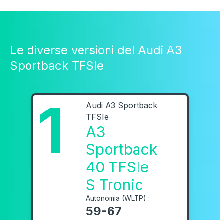
Le diverse versioni del Audi A3
Sportback TFSIe
1
Audi A3 Sportback
TFSIe
A3
Sportback
40 TFSIe
S Tronic
Autonomia (WLTP) :
59-67