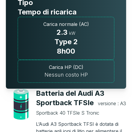
Tipo
Tempo di ricarica
Carica normale (AC)
2.3
kW
Type 2
8h00
Carica HP (DC)
Nessun costo HP
Batteria del Audi A3
Sportback TFSIe
versione : A3
Sportback 40 TFSIe S Tronic
L’Audi A3 Sportback TFSI è dotata di
batterie agli ioni di litio per alimentare il