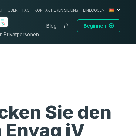
AT
ÜBER
FAQ
KONTAKTIEREN SIE UNS
EINLOGGEN
Blog
Beginnen
r Privatpersonen
cken Sie den
 Enyaq iV