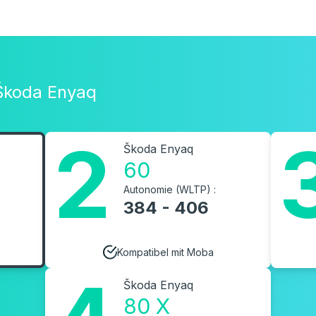
 Škoda Enyaq
2
Škoda Enyaq
60
Autonomie (WLTP) :
384 - 406
Kompatibel mit Moba
Škoda Enyaq
80 X