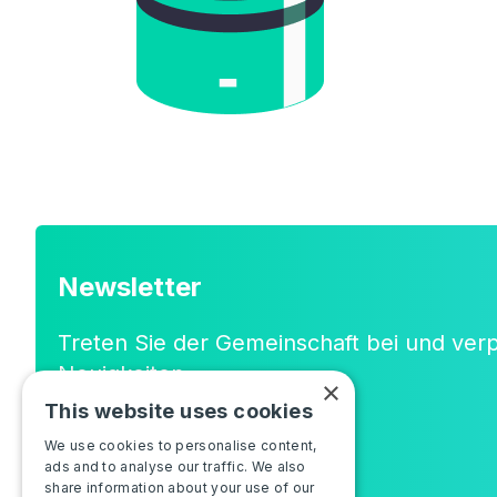
Newsletter
Treten Sie der Gemeinschaft bei und ver
Neuigkeiten
×
oder neuen Funktionen!
This website uses cookies
We use cookies to personalise content,
ads and to analyse our traffic. We also
share information about your use of our