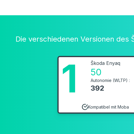
Die verschiedenen Versionen des
1
Škoda Enyaq
50
Autonomie (WLTP) :
392
Kompatibel mit Moba