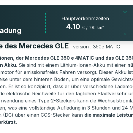
Hauptverkehrszeiten
4.10
€ / 100 km*
fladung
ie des Mercedes GLE
version : 350e MATIC
ionen, der Mercedes GLE 350 e 4MATIC und das GLE 350
en Akku
. Sie sind mit einem Lithium-Ionen-Akku mit einer
nü
motor für emissionsfreies Fahren versorgt. Dieser Akku is
eise unter dem hinteren Boden, um eine optimale Gewichts
ten. Er ist so konzipiert, dass er über verschiedene Lade
e elektrische Reichweite für den täglichen Stadtverkehr un
Verwendung eines Type-2-Steckers kann die Wechselstromla
en, was eine vollständige Aufladung in 3 Stunden und 24 M
m (DC) über einen CCS-Stecker kann
die maximale Leistu
erkürzt
.