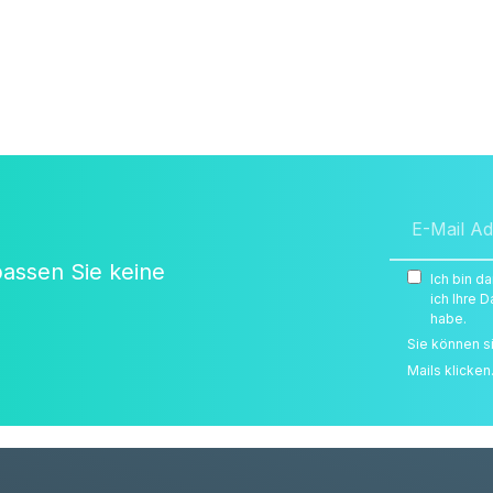
passen Sie keine
Ich bin d
ich Ihre
habe.
Sie können s
Mails klicken