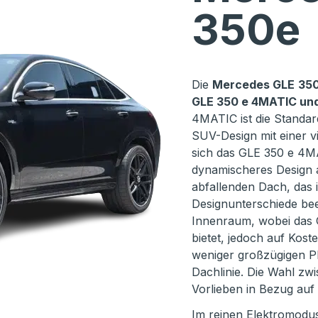
350e
Die
Mercedes GLE
35
GLE 350 e 4MATIC un
4MATIC ist die Standard
SUV-Design mit einer v
sich das GLE 350 e 4M
dynamischeres Design a
abfallenden Dach, das 
Designunterschiede bee
Innenraum, wobei das G
bietet, jedoch auf Kos
weniger großzügigen P
Dachlinie. Die Wahl zw
Vorlieben in Bezug auf 
Im reinen Elektromodus