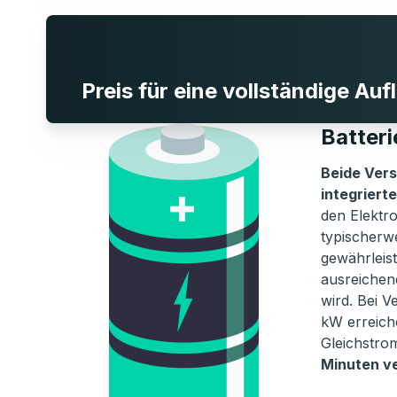
Preis für eine vollständige Au
Batter
Beide Vers
integriert
den Elektro
typischerw
gewährleis
ausreichend
wird. Bei 
kW erreich
Gleichstro
Minuten v