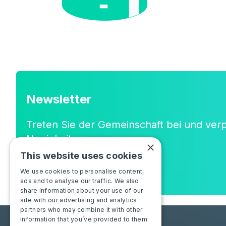
Newsletter
Treten Sie der Gemeinschaft bei und ver
Neuigkeiten
×
oder neuen Funktionen!
This website uses cookies
We use cookies to personalise content,
ads and to analyse our traffic. We also
share information about your use of our
site with our advertising and analytics
partners who may combine it with other
information that you’ve provided to them