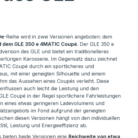
0e
-Reihe wird in zwei Versionen angeboten: dem
d dem GLE 350 e 4MATIC Coupé
. Der GLE 350 e
version des GLE und bietet ein traditionelleres
iertürigen Karosserie. Im Gegensatz dazu zeichnet
ATIC Coupé durch ein sportlicheres und
us, mit einer geneigten Silhouette und einem
ihm das Aussehen eines Coupés verleiht. Diese
influssen auch leicht die Leistung und den
LE Coupé in der Regel sportlichere Fahrleistungen
ten eines etwas geringeren Ladevolumens und
latzangebots im Fond aufgrund der geneigten
ischen diesen Versionen hängt von den individuellen
Stil, Leistung und Energieeffizienz ab.
 bieten beide Versionen eine
Reichweite von etwa