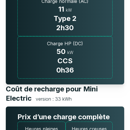
Charge normale (AC)
11
kW
Type 2
2h30
Charge HP (DC)
50
kW
CCS
0h36
Coût de recharge pour Mini
Electric
version : 33 kWh
Prix d’une charge complète
Heures pleines
Heures creuses