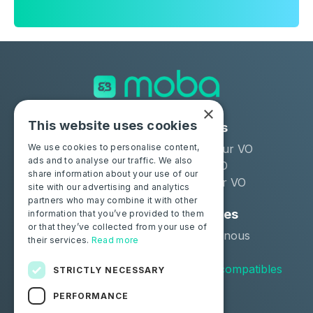
×
This website uses cookies
Solutions
Industries
Moba Certify Pro
Remarketeur VO
We use cookies to personalise content,
ads and to analyse our traffic. We also
Boutique
Loueur LLD
share information about your use of our
Distributeur VO
site with our advertising and analytics
partners who may combine it with other
Particuliers
Ressources
information that you’ve provided to them
or that they’ve collected from your use of
Certifiez votre batterie
Contactez-nous
their services.
Read more
Blog
Véhicules compatibles
STRICTLY NECESSARY
PERFORMANCE
Suivez-nous