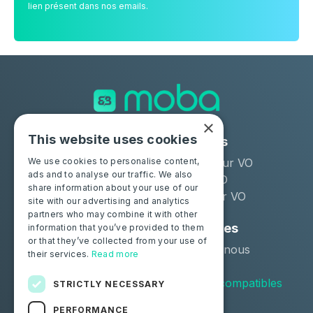
lien présent dans nos emails.
×
This website uses cookies
Solutions
Industries
Moba Certify Pro
Remarketeur VO
We use cookies to personalise content,
ads and to analyse our traffic. We also
Boutique
Loueur LLD
share information about your use of our
Distributeur VO
site with our advertising and analytics
partners who may combine it with other
Particuliers
Ressources
information that you’ve provided to them
or that they’ve collected from your use of
Certifiez votre batterie
Contactez-nous
their services.
Read more
Blog
Véhicules compatibles
STRICTLY NECESSARY
PERFORMANCE