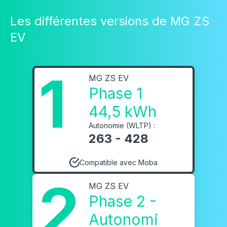
Les différentes versions de MG ZS
EV
1
MG ZS EV
Phase 1
44,5 kWh
Autonomie (WLTP) :
263 - 428
Compatible avec Moba
2
MG ZS EV
Phase 2 -
Autonomi