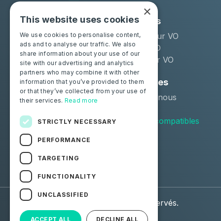
×
This website uses cookies
Solutions
Industries
Moba Certify Pro
Remarketeur VO
We use cookies to personalise content,
ads and to analyse our traffic. We also
Boutique
Loueur LLD
share information about your use of our
Distributeur VO
site with our advertising and analytics
partners who may combine it with other
Particuliers
Ressources
information that you’ve provided to them
or that they’ve collected from your use of
Certifiez votre batterie
Contactez-nous
their services.
Read more
Blog
Véhicules compatibles
STRICTLY NECESSARY
PERFORMANCE
Suivez-nous
TARGETING
Facebook
Linkedin
FUNCTIONALITY
UNCLASSIFIED
© 2026 Moba. Tous droits réservés.
ACCEPT ALL
DECLINE ALL