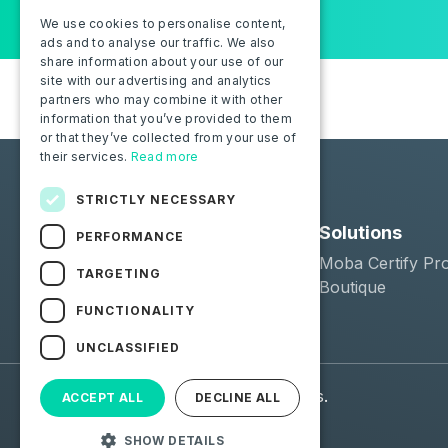
We use cookies to personalise content,
ads and to analyse our traffic. We also
share information about your use of our
site with our advertising and analytics
partners who may combine it with other
information that you’ve provided to them
or that they’ve collected from your use of
their services.
Read more
STRICTLY NECESSARY
Solutions
PERFORMANCE
Moba Certify Pr
TARGETING
Boutique
FUNCTIONALITY
UNCLASSIFIED
© 2026 Moba. Tous droits réservés.
ACCEPT ALL
DECLINE ALL
SHOW DETAILS