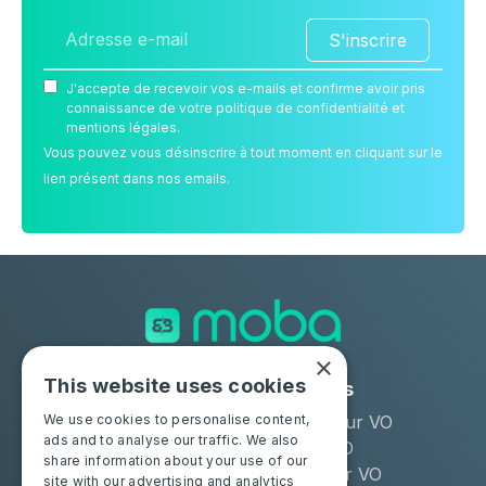
S'inscrire
J'accepte de recevoir vos e-mails et confirme avoir pris
connaissance de votre politique de confidentialité et
mentions légales.
Vous pouvez vous désinscrire à tout moment en cliquant sur le
lien présent dans nos emails.
×
This website uses cookies
Solutions
Industries
Moba Certify Pro
Remarketeur VO
We use cookies to personalise content,
ads and to analyse our traffic. We also
Boutique
Loueur LLD
share information about your use of our
Distributeur VO
site with our advertising and analytics