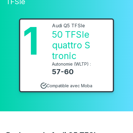
TFSIe
1
Audi Q5 TFSIe
50 TFSIe
quattro S
tronic
Autonomie (WLTP) :
57-60
Compatible avec Moba